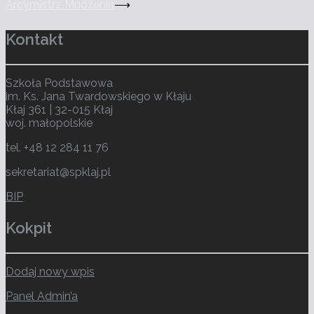
Arcymistrz Mnożenia
⟶
Kontakt
Szkoła Podstawowa
im. Ks. Jana Twardowskiego w Kłaju
Kłaj 361 | 32-015 Kłaj
woj. małopolskie
tel. +48 12 284 11 76
sekretariat@spklaj.pl
BIP
Kokpit
Dodaj nowy wpis
Panel Admin’a