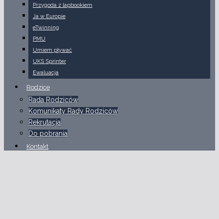
Przygoda z lapbookiem
Ja w Europie
eTwinning
PMU
Umiem pływać
UKS Sprinter
Ewaluacja
Rodzice
Rada Rodziców
Komunikaty Rady Rodziców
Rekrutacja
Do pobrania
Kontakt