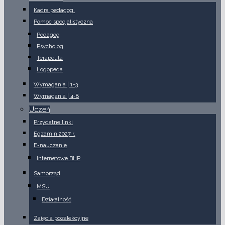
Kadra pedagog.
Pomoc specjalistyczna
Pedagog
Psycholog
Terapeuta
Logopeda
Wymagania | 1-3
Wymagania | 4-8
Uczeń
Przydatne linki
Egzamin 2027 r.
E-nauczanie
Internetowe BHP
Samorząd
MSU
Działalność
Zajęcia pozalekcyjne