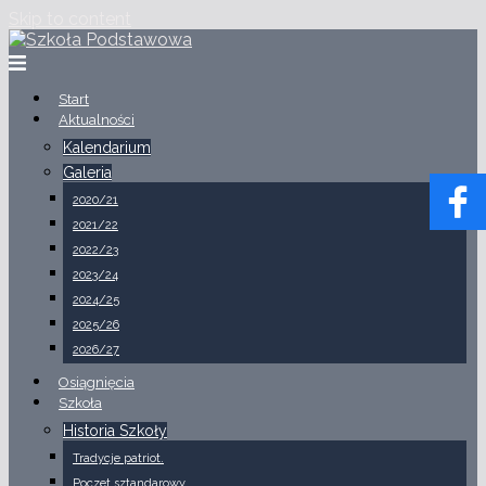
Skip to content
Start
Aktualności
Kalendarium
Galeria
2020/21
2021/22
2022/23
2023/24
2024/25
2025/26
2026/27
Osiągnięcia
Szkoła
Historia Szkoły
Tradycje patriot.
Poczet sztandarowy