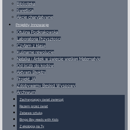
Biblioteka
Świetlica
Akcje charytatywne
Projekty, Innowacje
Otulina Podkrakowska
Laboratoria Przyszłości
Czytam z klasą
Kulinarne rewolucje
Natalka i Antek w świecie wielkiej Matematyki
Od liczb do kodów
Aktywni Błękitni
Projekt JA
Zdobywamy Beskid Wyspowy
Archiwum
Zachwycający świat zwierząt
Razem przez świat
Zabawa sztuką
Bingo Boy reads with Kids
Z ekologią na Ty