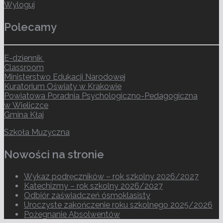
Wyloguj
Polecamy
E-dziennik
Classroom
Ministerstwo Edukacji Narodowej
Kuratorium Oświaty w Krakowie
Powiatowa Poradnia Psychologiczno-Pedagogiczna
w Wieliczce
Gmina Kłaj
Szkoła Muzyczna
Nowości na stronie
Wykaz podręczników – rok szkolny 2026/2027
Katechizmy – rok szkolny 2026/2027
Odbiór zaświadczeń ósmoklasisty
Uroczyste zakończenie roku szkolnego 2025/2026
Pożegnanie Absolwentów