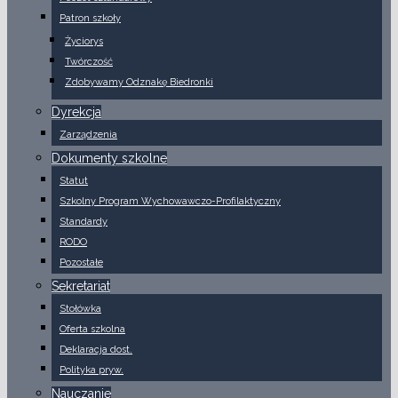
Patron szkoły
Życiorys
Twórczość
Zdobywamy Odznakę Biedronki
Dyrekcja
Zarządzenia
Dokumenty szkolne
Statut
Szkolny Program Wychowawczo-Profilaktyczny
Standardy
RODO
Pozostałe
Sekretariat
Stołówka
Oferta szkolna
Deklaracja dost.
Polityka pryw.
Nauczanie