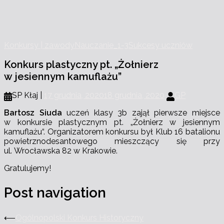
Konkursy | zawody
Nauczanie_1-3
Sukcesy uczniów
Konkurs plastyczny pt. „Żołnierz
w jesiennym kamuflażu”
SP Kłaj |
17 grudnia, 2020
18 grudnia, 2020
GP
Bartosz Siuda
uczeń klasy
3b
zajął pierwsze miejsce
w konkursie plastycznym pt.
„
Żołnierz w jesiennym
kamuflażu
“
. Organizatorem konkursu był Klub 16 batalionu
powietrznodesantowego mieszczący się przy
ul. Wrocławska 82 w Krakowie.
Gratulujemy!
Post navigation
⟵
Ogólnopolski Konkurs Historyczny