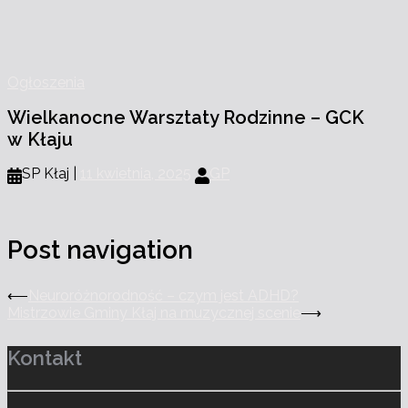
Ogłoszenia
Wielkanocne Warsztaty Rodzinne – GCK
w Kłaju
SP Kłaj |
11 kwietnia, 2025
GP
Post navigation
⟵
Neuroróżnorodność – czym jest ADHD?
Mistrzowie Gminy Kłaj na muzycznej scenie
⟶
Kontakt