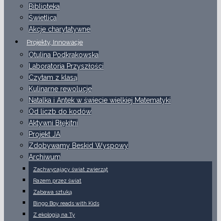
Biblioteka
Świetlica
Akcje charytatywne
Projekty, Innowacje
Otulina Podkrakowska
Laboratoria Przyszłości
Czytam z klasą
Kulinarne rewolucje
Natalka i Antek w świecie wielkiej Matematyki
Od liczb do kodów
Aktywni Błękitni
Projekt JA
Zdobywamy Beskid Wyspowy
Archiwum
Zachwycający świat zwierząt
Razem przez świat
Zabawa sztuką
Bingo Boy reads with Kids
Z ekologią na Ty