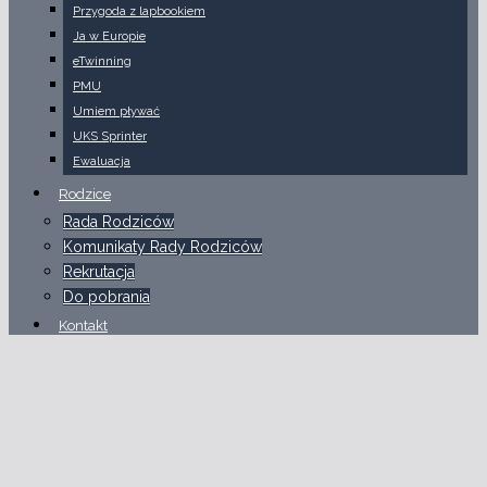
Przygoda z lapbookiem
Ja w Europie
eTwinning
PMU
Umiem pływać
UKS Sprinter
Ewaluacja
Rodzice
Rada Rodziców
Komunikaty Rady Rodziców
Rekrutacja
Do pobrania
Kontakt