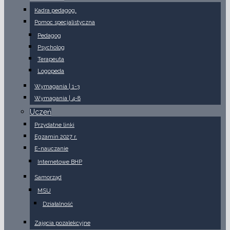
Kadra pedagog.
Pomoc specjalistyczna
Pedagog
Psycholog
Terapeuta
Logopeda
Wymagania | 1-3
Wymagania | 4-8
Uczeń
Przydatne linki
Egzamin 2027 r.
E-nauczanie
Internetowe BHP
Samorząd
MSU
Działalność
Zajęcia pozalekcyjne