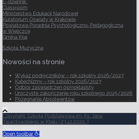
E-dziennik
Classroom
Ministerstwo Edukacji Narodowej
Kuratorium Oświaty w Krakowie
Powiatowa Poradnia Psychologiczno-Pedagogiczna
w Wieliczce
Gmina Kłaj
Szkoła Muzyczna
Nowości na stronie
Wykaz podręczników – rok szkolny 2026/2027
Katechizmy – rok szkolny 2026/2027
Odbiór zaświadczeń ósmoklasisty
Uroczyste zakończenie roku szkolnego 2025/2026
Pożegnanie Absolwentów
Copyright: Szkoła Podstawowa im. Ks. Jana
Twardowskiego w Kłaju | 23.12.2020.
|
Skip to content
Open toolbar