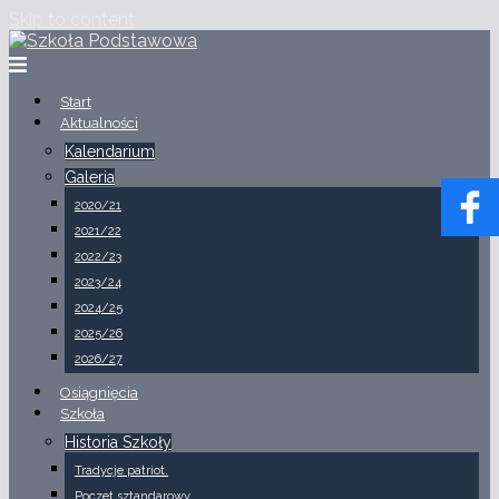
Skip to content
Start
Aktualności
Kalendarium
Galeria
2020/21
2021/22
2022/23
2023/24
2024/25
2025/26
2026/27
Osiągnięcia
Szkoła
Historia Szkoły
Tradycje patriot.
Poczet sztandarowy