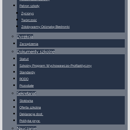
Patron szkoły
Życiorys
Twórczość
Zdobywamy Odznakę Biedronki
Dyrekcja
Zarządzenia
Dokumenty szkolne
Statut
Szkolny Program Wychowawczo-Profilaktyczny
Standardy
RODO
Pozostałe
Sekretariat
Stołówka
Oferta szkolna
Deklaracja dost.
Polityka pryw.
Nauczanie