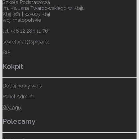
Szkoła Podstawowa
im. Ks. Jana Twardowskiego w Kłaju
Kłaj 361 | 32-015 Kłaj
woj. małopolskie
tel. +48 12 284 11 76
sekretariat@spklaj.pl
BIP
Kokpit
Dodaj nowy wpis
Panel Admin’a
Wyloguj
Polecamy